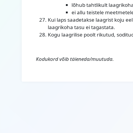
lõhub tahtlikult laagrikoha
ei allu teistele meetmetel
Kui laps saadetakse laagrist koju e
laagrikoha tasu ei tagastata.
Kogu laagrilise poolt rikutud, sodit
Kodukord võib täieneda/muutuda.