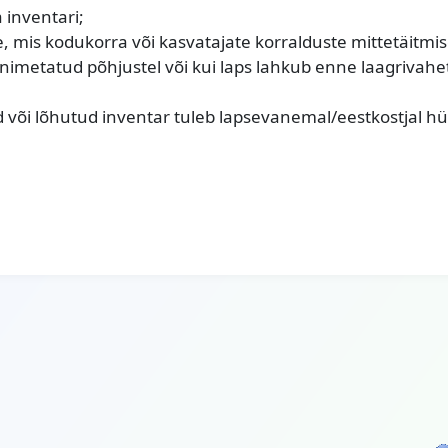
 inventari;
e, mis kodukorra või kasvatajate korralduste mittetäitmis
elnimetatud põhjustel või kui laps lahkub enne laagriva
ud või lõhutud inventar tuleb lapsevanemal/eestkostjal hü