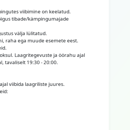
ngutes viibimine on keelatud.
n õigus tibade/kämpingumajade
stus välja lülitatud.
foni, raha ega muude esemete eest.
id.
oksul. Laagritegevuste ja öörahu ajal
 tavaliselt 19:30 - 20:00.
al viibida laagriliste juures.
eid: