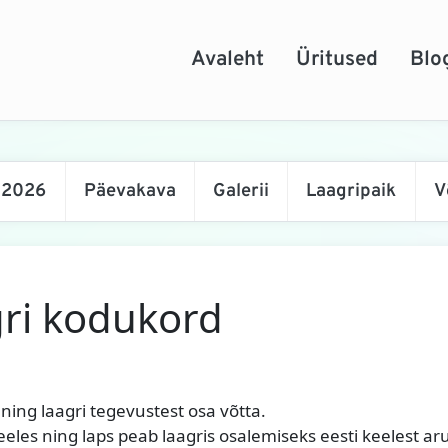
Avaleht
Üritused
Blo
 2026
Päevakava
Galerii
Laagripaik
V
gri kodukord
 ning laagri tegevustest osa võtta.
keeles ning laps peab laagris osalemiseks eesti keelest a