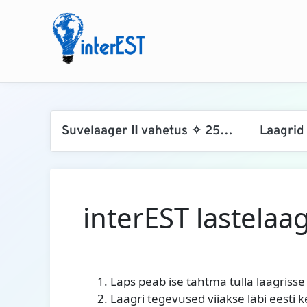
Suvelaager ⅠⅠ vahetus ✧ 25.-30. juuni 2026 ✧ 8-13-aastastele
Laagrid
interEST lastelaa
Laps peab ise tahtma tulla laagrisse
Laagri tegevused viiakse läbi eesti 