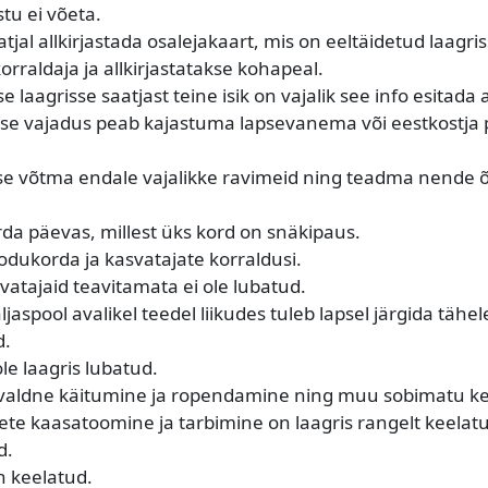
tu ei võeta.
jal allkirjastada osalejakaart, mis on eeltäidetud laagris
orraldaja ja allkirjastatakse kohapeal.
se laagrisse saatjast teine isik on vajalik see info esitada 
se vajadus peab kajastuma lapsevanema või eestkostja po
ise võtma endale vajalikke ravimeid ning teadma nende
rda päevas, millest üks kord on snäkipaus.
odukorda ja kasvatajate korraldusi.
vatajaid teavitamata ei ole lubatud.
aspool avalikel teedel liikudes tuleb lapsel järgida tähel
d.
le laagris lubatud.
ivaldne käitumine ja ropendamine ning muu sobimatu k
te kaasatoomine ja tarbimine on laagris rangelt keelatu
d.
n keelatud.