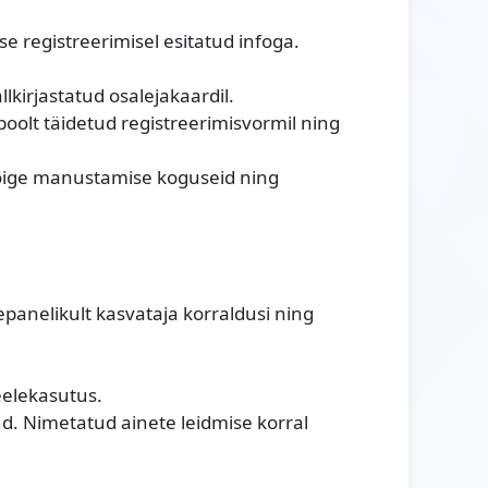
se registreerimisel esitatud infoga.
allkirjastatud osalejakaardil.
olt täidetud registreerimisvormil ning
 õige manustamise koguseid ning
epanelikult kasvataja korraldusi ning
eelekasutus.
d. Nimetatud ainete leidmise korral