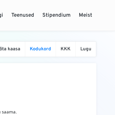
gi
Teenused
Stipendium
Meist
õta kaasa
Kodukord
KKK
Lugu
ru saama.