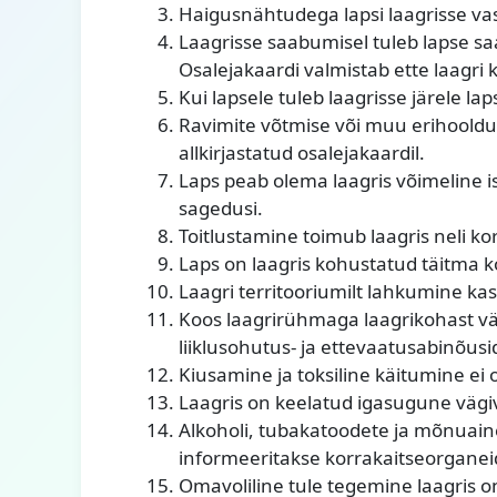
Haigusnähtudega lapsi laagrisse vas
Laagrisse saabumisel tuleb lapse saat
Osalejakaardi valmistab ette laagri k
Kui lapsele tuleb laagrisse järele lap
Ravimite võtmise või muu erihooldu
allkirjastatud osalejakaardil.
Laps peab olema laagris võimeline 
sagedusi.
Toitlustamine toimub laagris neli ko
Laps on laagris kohustatud täitma k
Laagri territooriumilt lahkumine kas
Koos laagrirühmaga laagrikohast välj
liiklusohutus- ja ettevaatusabinõusi
Kiusamine ja toksiline käitumine ei o
Laagris on keelatud igasugune väg
Alkoholi, tubakatoodete ja mõnuaine
informeeritakse korrakaitseorganei
Omavoliline tule tegemine laagris o