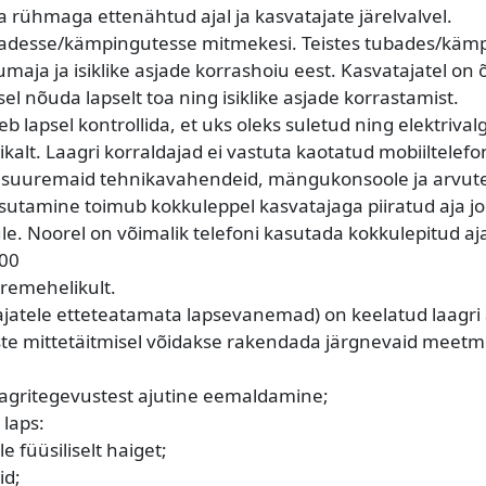
rühmaga ettenähtud ajal ja kasvatajate järelvalvel.
adesse/kämpingutesse mitmekesi. Teistes tubades/kämpi
maja ja isiklike asjade korrashoiu eest. Kasvatajatel o
el nõuda lapselt toa ning isiklike asjade korrastamist.
lapsel kontrollida, et uks oleks suletud ning elektrivalgu
kalt. Laagri korraldajad ei vastuta kaotatud mobiiltele
ta suuremaid tehnikavahendeid, mängukonsoole ja arvute
sutamine toimub kokkuleppel kasvatajaga piiratud aja jo
e. Noorel on võimalik telefoni kasutada kokkulepitud ajal,
:00
eremehelikult.
ldajatele etteteatamata lapsevanemad) on keelatud laagri aj
ste mittetäitmisel võidakse rakendada järgnevaid meetm
laagritegevustest ajutine eemaldamine;
 laps:
le füüsiliselt haiget;
id;