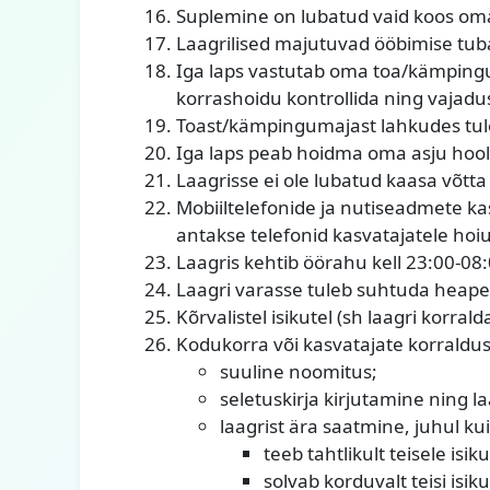
Suplemine on lubatud vaid koos oma 
Laagrilised majutuvad ööbimise tub
Iga laps vastutab oma toa/kämpingu
korrashoidu kontrollida ning vajadus
Toast/kämpingumajast lahkudes tuleb 
Iga laps peab hoidma oma asju hooli
Laagrisse ei ole lubatud kaasa võt
Mobiiltelefonide ja nutiseadmete ka
antakse telefonid kasvatajatele hoiul
Laagris kehtib öörahu kell 23:00-08
Laagri varasse tuleb suhtuda heap
Kõrvalistel isikutel (sh laagri korra
Kodukorra või kasvatajate korraldu
suuline noomitus;
seletuskirja kirjutamine ning 
laagrist ära saatmine, juhul kui
teeb tahtlikult teisele isiku
solvab korduvalt teisi isiku